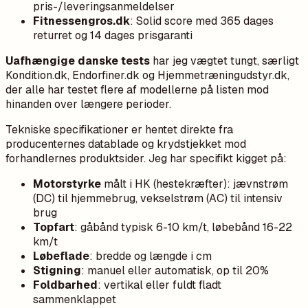
pris-/leveringsanmeldelser
Fitnessengros.dk
: Solid score med 365 dages
returret og 14 dages prisgaranti
Uafhængige danske tests
har jeg vægtet tungt, særligt
Kondition.dk, Endorfiner.dk og Hjemmetræningudstyr.dk,
der alle har testet flere af modellerne på listen mod
hinanden over længere perioder.
Tekniske specifikationer er hentet direkte fra
producenternes datablade og krydstjekket mod
forhandlernes produktsider. Jeg har specifikt kigget på:
Motorstyrke
målt i HK (hestekræfter): jævnstrøm
(DC) til hjemmebrug, vekselstrøm (AC) til intensiv
brug
Topfart
: gåbånd typisk 6-10 km/t, løbebånd 16-22
km/t
Løbeflade
: bredde og længde i cm
Stigning
: manuel eller automatisk, op til 20%
Foldbarhed
: vertikal eller fuldt fladt
sammenklappet