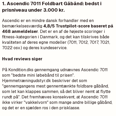
1. Ascendic 7011 Foldbart Gåbånd: bedst i
prisniveau under 3.000 kr.
Ascendic er en mindre dansk forhandler med en
bemærkelsesværdig
4,8/5 Trustpilot-score baseret på
468 anmeldelser
. Det er en af de højeste scoringer i
fitness-kategorien i Danmark, og det kan tilskrives både
kvaliteten af deres egne modeller (7011, 7012, 7017, 7021,
7022 osv.) og deres kundeservice.
Hvad reviews siger
På Kondition.dks gennemgang udnævnes Ascendic 7011
som "bedste mini løbebånd til prisen".
Hjemmetræningudstyr.dk beskriver det som
"gennemgangens mest gennemtænkte foldbare gåbånd,
som let kan klappes sammen, så det bliver nemt at flytte
rundt på". Det fremhæves konsekvent, at Ascendic 7011
ikke virker "vakkelvorn" som mange andre billige gåbånd,
og det er en sjælden ros i den prisklasse.