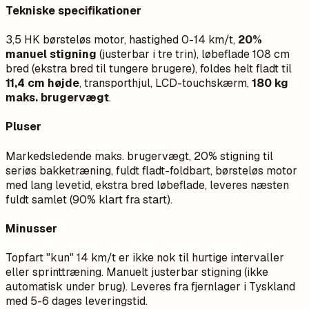
Tekniske specifikationer
3,5 HK børsteløs motor, hastighed 0-14 km/t,
20%
manuel stigning
(justerbar i tre trin), løbeflade 108 cm
bred (ekstra bred til tungere brugere), foldes helt fladt til
11,4 cm højde
, transporthjul, LCD-touchskærm,
180 kg
maks. brugervægt
.
Pluser
Markedsledende maks. brugervægt, 20% stigning til
seriøs bakketræning, fuldt fladt-foldbart, børsteløs motor
med lang levetid, ekstra bred løbeflade, leveres næsten
fuldt samlet (90% klart fra start).
Minusser
Topfart "kun" 14 km/t er ikke nok til hurtige intervaller
eller sprinttræning. Manuelt justerbar stigning (ikke
automatisk under brug). Leveres fra fjernlager i Tyskland
med 5-6 dages leveringstid.