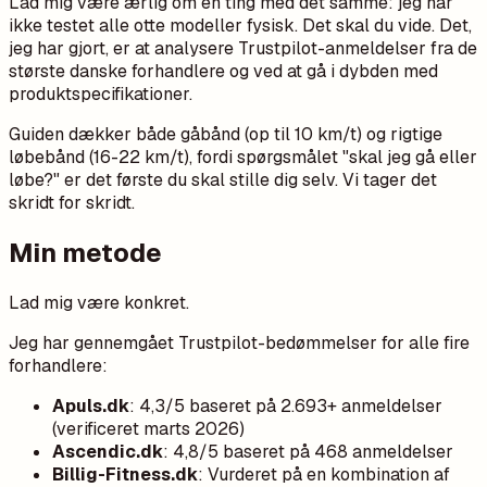
Lad mig være ærlig om én ting med det samme: jeg har
ikke testet alle otte modeller fysisk. Det skal du vide. Det,
jeg har gjort, er at analysere Trustpilot-anmeldelser fra de
største danske forhandlere og ved at gå i dybden med
produktspecifikationer.
Guiden dækker både gåbånd (op til 10 km/t) og rigtige
løbebånd (16-22 km/t), fordi spørgsmålet "skal jeg gå eller
løbe?" er det første du skal stille dig selv. Vi tager det
skridt for skridt.
Min metode
Lad mig være konkret.
Jeg har gennemgået Trustpilot-bedømmelser for alle fire
forhandlere:
Apuls.dk
: 4,3/5 baseret på 2.693+ anmeldelser
(verificeret marts 2026)
Ascendic.dk
: 4,8/5 baseret på 468 anmeldelser
Billig-Fitness.dk
: Vurderet på en kombination af