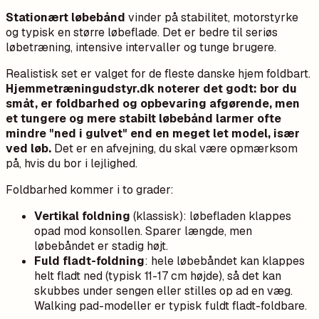
Stationært løbebånd
vinder på stabilitet, motorstyrke
og typisk en større løbeflade. Det er bedre til seriøs
løbetræning, intensive intervaller og tunge brugere.
Realistisk set er valget for de fleste danske hjem foldbart.
Hjemmetræningudstyr.dk noterer det godt: bor du
småt, er foldbarhed og opbevaring afgørende, men
et tungere og mere stabilt løbebånd larmer ofte
mindre "ned i gulvet" end en meget let model, især
ved løb.
Det er en afvejning, du skal være opmærksom
på, hvis du bor i lejlighed.
Foldbarhed kommer i to grader:
Vertikal foldning
(klassisk): løbefladen klappes
opad mod konsollen. Sparer længde, men
løbebåndet er stadig højt.
Fuld fladt-foldning
: hele løbebåndet kan klappes
helt fladt ned (typisk 11-17 cm højde), så det kan
skubbes under sengen eller stilles op ad en væg.
Walking pad-modeller er typisk fuldt fladt-foldbare.