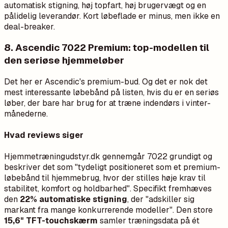
automatisk stigning, høj topfart, høj brugervægt og en
pålidelig leverandør. Kort løbeflade er minus, men ikke en
deal-breaker.
8. Ascendic 7022 Premium: top-modellen til
den seriøse hjemmeløber
Det her er Ascendic's premium-bud. Og det er nok det
mest interessante løbebånd på listen, hvis du er en seriøs
løber, der bare har brug for at træne indendørs i vinter-
månederne.
Hvad reviews siger
Hjemmetræningudstyr.dk gennemgår 7022 grundigt og
beskriver det som "tydeligt positioneret som et premium-
løbebånd til hjemmebrug, hvor der stilles høje krav til
stabilitet, komfort og holdbarhed". Specifikt fremhæves
den
22% automatiske stigning
, der "adskiller sig
markant fra mange konkurrerende modeller". Den store
15,6" TFT-touchskærm
samler træningsdata på ét