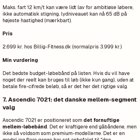
Maks. fart 12 km/t kan være lidt lav for ambitiøse løbere,
ikke automatisk stigning, lydniveauet kan nå 65 dB på
højeste hastighed (mærkbart).
Pris
2.699 kr. hos Billig-Fitness.dk (normalpris 3.999 kr.)
Min vurdering
Det bedste budget-løbebånd på listen. Hvis du vil have
noget der reelt kan bruges til løb (ikke kun gang), uden at
betale fire-cifrede beløb, så er det her det rigtige valg.
7. Ascendic 7021: det danske mellem-segment
valg
Ascendic 7021 er positioneret som
det fornuftige
mellem-løbebånd
. Det er kraftigere end gåbåndene, men
ikke så voldsom som premium-modellerne. Det er en
model jeg flere gange har set anbefalet til "den