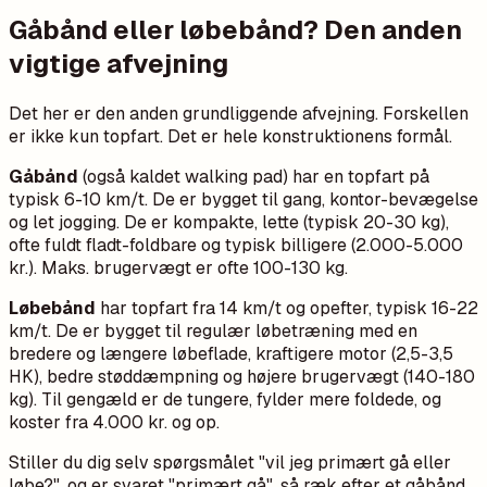
Gåbånd eller løbebånd? Den anden
vigtige afvejning
Det her er den anden grundliggende afvejning. Forskellen
er ikke kun topfart. Det er hele konstruktionens formål.
Gåbånd
(også kaldet walking pad) har en topfart på
typisk 6-10 km/t. De er bygget til gang, kontor-bevægelse
og let jogging. De er kompakte, lette (typisk 20-30 kg),
ofte fuldt fladt-foldbare og typisk billigere (2.000-5.000
kr.). Maks. brugervægt er ofte 100-130 kg.
Løbebånd
har topfart fra 14 km/t og opefter, typisk 16-22
km/t. De er bygget til regulær løbetræning med en
bredere og længere løbeflade, kraftigere motor (2,5-3,5
HK), bedre støddæmpning og højere brugervægt (140-180
kg). Til gengæld er de tungere, fylder mere foldede, og
koster fra 4.000 kr. og op.
Stiller du dig selv spørgsmålet "vil jeg primært gå eller
løbe?", og er svaret "primært gå", så ræk efter et gåbånd.