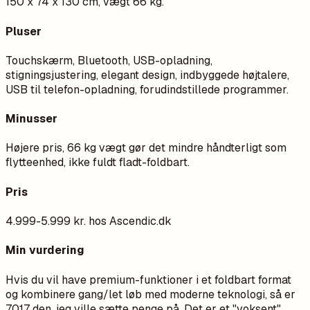
150 x 74 x 130 cm, vægt 66 kg.
Pluser
Touchskærm, Bluetooth, USB-opladning,
stigningsjustering, elegant design, indbyggede højtalere,
USB til telefon-opladning, forudindstillede programmer.
Minusser
Højere pris, 66 kg vægt gør det mindre håndterligt som
flytteenhed, ikke fuldt fladt-foldbart.
Pris
4.999-5.999 kr. hos Ascendic.dk
Min vurdering
Hvis du vil have premium-funktioner i et foldbart format
og kombinere gang/let løb med moderne teknologi, så er
7017 den, jeg ville sætte penge på. Det er et "voksent"