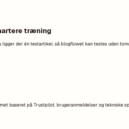
martere træning
u ligger der én testartikel, så blogflowet kan testes uden to
et baseret på Trustpilot, brugeranmeldelser og tekniske spe